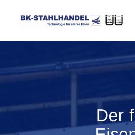
Skip
to
content
Der f
Eise