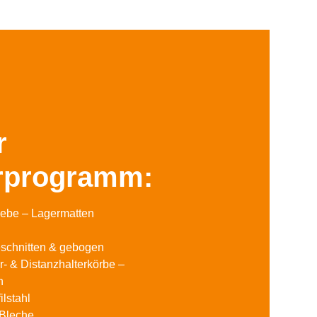
r
erprogramm:
ebe – Lagermatten
eschnitten & gebogen
er- & Distanzhalterkörbe –
n
ilstahl
 Bleche