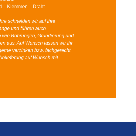
nd – Klemmen – Draht
re schneiden wir auf Ihre
änge und führen auch
n wie Bohrungen, Grundierung und
en aus. Auf Wunsch lassen wir Ihr
gerne verzinken bzw. fachgerecht
Anlieferung auf Wunsch mit