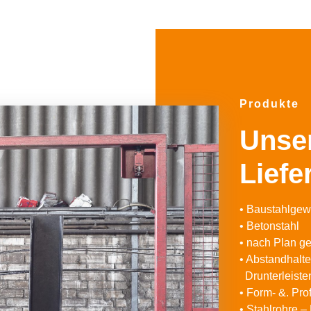
Produkte
Unse
Lief
• Baustahlgew
• Betonstahl
• nach Plan g
• Abstandhalt
Drunterleiste
• Form- &. Prof
• Stahlrohre –